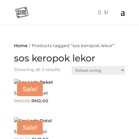
Home
/ Products tagged “sos keropok lekor”
sos keropok lekor
Showing all 2 results
Sale!
Sos Lada Peket
Original
Current
RM
3.00
RM
2.00
price
price
was:
is:
RM3.00.
RM2.00.
Sale!
Sos Lada Botol