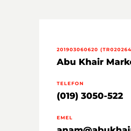
201903060620 (TR020264
Abu Khair Mark
TELEFON
(019) 3050-522
EMEL
anam@abukhair