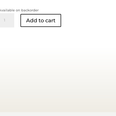
price
price
was:
is:
Available on backorder
RM25.00.
RM23.00.
Keropok
Add to cart
Kering
Ikan
Tamban
quantity