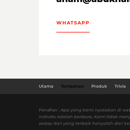
WHATSAPP
Utama
Tempahan
Produk
Trivia
Penafian :
Apa yang kami nyatakan di web
individu adalah berbeza
.
Kami tidak menj