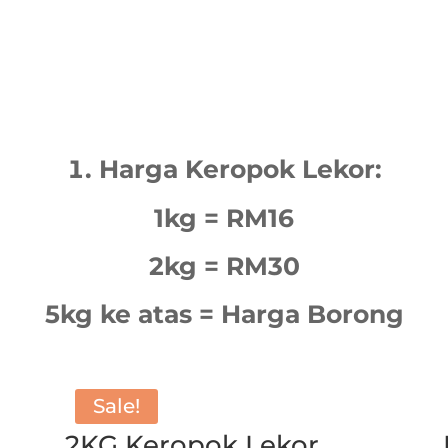
Harga Keropok Lekor:
1kg = RM16
2kg = RM30
5kg ke atas = Harga Borong
Sale!
2KG Keropok Lekor