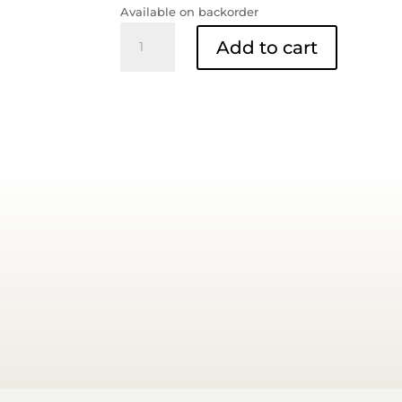
was:
is:
Available on backorder
RM3.00.
RM2.00.
Sos
Add to cart
Lada
Peket
quantity