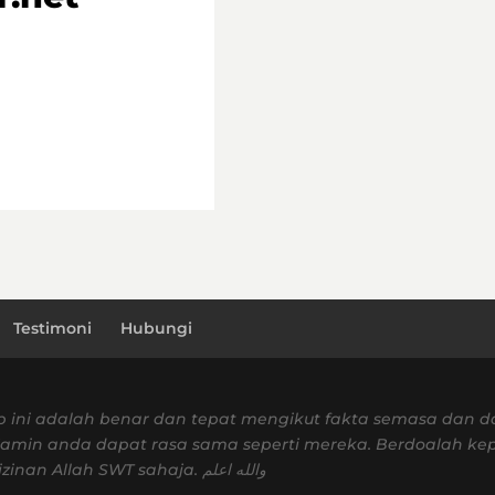
Testimoni
Hubungi
 ini adalah benar dan tepat mengikut fakta semasa dan d
amin anda dapat rasa sama seperti mereka. Berdoalah kep
sedap dan yang terbaik hanyalah dari keizinan Allah SWT sahaja. والله اعلم