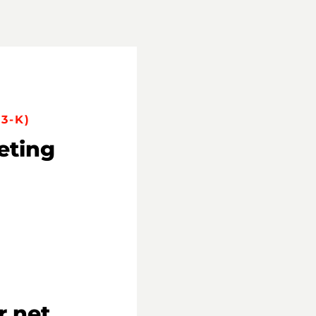
3-K)
eting
.net