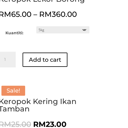
Price
RM
65.00
–
RM
360.00
range:
RM65.00
through
Kuantiti:
RM360.00
Keropok
Add to cart
Lekor
Borong
quantity
Sale!
Keropok Kering Ikan
Tamban
Original
Current
RM
25.00
RM
23.00