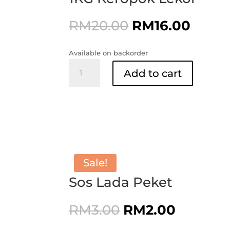
Original
Curre
RM
20.00
RM
16.00
price
price
was:
is:
Available on backorder
RM20.00.
RM16.
1KG
Add to cart
Keropok
Lekor
quantity
Sale!
Sos Lada Peket
Original
Current
RM
3.00
RM
2.00
price
price