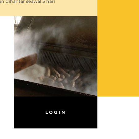
n dihantar seawal 3 hari
LOGIN