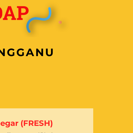
ENGGANU
Segar (FRESH)