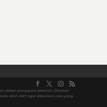
ari ulasan pengguna sebenar
.
Citarasa
ada Allah SWT agar diberikan rasa yang