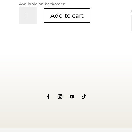
was:
is:
Available on backorder
RM9.00.
RM7.00.
Sos
Add to cart
Lada
Botol
quantity