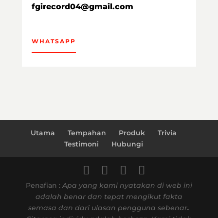
fgirecord04@gmail.com
WHATSAPP
Utama
Tempahan
Produk
Trivia
Testimoni
Hubungi
Penafian :
Apa yang kami nyatakan di web ini
adalah benar dan tepat mengikut fakta
semasa dan dari ulasan pengguna sebenar
.